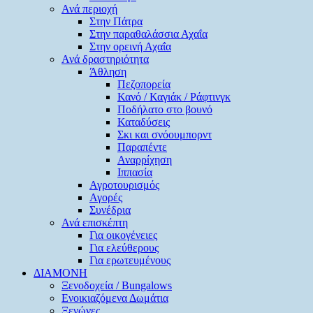
Ανά περιοχή
Στην Πάτρα
Στην παραθαλάσσια Αχαΐα
Στην ορεινή Αχαΐα
Ανά δραστηριότητα
Άθληση
Πεζοπορεία
Κανό / Καγιάκ / Ράφτινγκ
Ποδήλατο στο βουνό
Καταδύσεις
Σκι και σνόουμπορντ
Παραπέντε
Αναρρίχηση
Ιππασία
Αγροτουρισμός
Αγορές
Συνέδρια
Ανά επισκέπτη
Για οικογένειες
Για ελεύθερους
Για ερωτευμένους
ΔΙΑΜΟΝΗ
Ξενοδοχεία / Bungalows
Ενοικιαζόμενα Δωμάτια
Ξενώνες