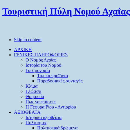
Τουριστική Πύλη Νομού Αχαΐας
Skip to content
ΑΡΧΙΚΗ
ΓΕΝΙΚΕΣ ΠΛΗΡΟΦΟΡΙΕΣ
O Νομός Αχαΐας
Ιστορία του Νομού
Γαστρονομία
Τοπικά προϊόντα
Παραδοσιακές συνταγές
Κλίμα
Γλώσσα
Θρησκεία
Πως να φτάσετε
Η Γέφυρα Ρίου - Αντιρρίου
ΑΞΙΟΘΕΑΤΑ
Ιστορικά αξιοθέατα
Πολιτισμός
Πολιτιστικά δρώμενα