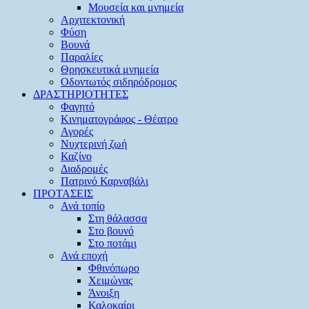
Μουσεία και μνημεία
Αρχιτεκτονική
Φύση
Βουνά
Παραλίες
Θρησκευτικά μνημεία
Οδοντωτός σιδηρόδρομος
ΔΡΑΣΤΗΡΙΟΤΗΤΕΣ
Φαγητό
Κινηματογράφος - Θέατρο
Αγορές
Νυχτερινή ζωή
Καζίνο
Διαδρομές
Πατρινό Καρναβάλι
ΠΡΟΤΑΣΕΙΣ
Ανά τοπίο
Στη θάλασσα
Στο βουνό
Στο ποτάμι
Ανά εποχή
Φθινόπωρο
Χειμώνας
Άνοιξη
Καλοκαίρι