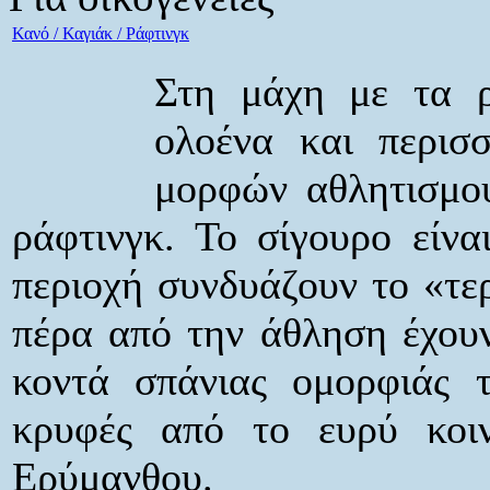
Κανό / Καγιάκ / Ράφτινγκ
Στη μάχη με τα ρ
ολοένα και περισσ
μορφών αθλητισμού,
ράφτινγκ. Το σίγουρο είναι
περιοχή συνδυάζουν το «τε
πέρα από την άθληση έχουν
κοντά σπάνιας ομορφιάς τ
κρυφές από το ευρύ κοι
Ερύμανθου.