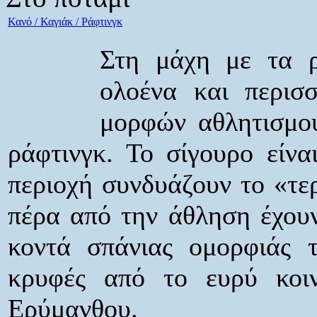
Κανό / Καγιάκ / Ράφτινγκ
Στη μάχη με τα ρ
ολοένα και περισσ
μορφών αθλητισμού,
ράφτινγκ. Το σίγουρο είναι
περιοχή συνδυάζουν το «τε
πέρα από την άθληση έχουν
κοντά σπάνιας ομορφιάς τ
κρυφές από το ευρύ κοι
Ερύμανθου.