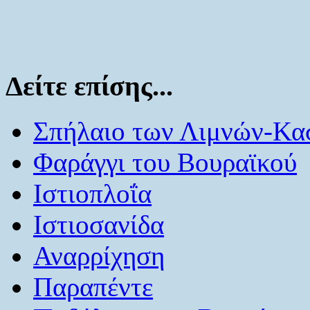
Δείτε επίσης...
Σπήλαιο των Λιμνών-Κα
Φαράγγι του Βουραϊκού
Ιστιοπλοΐα
Ιστιοσανίδα
Αναρρίχηση
Παραπέντε