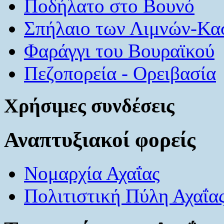
Ποδήλατο στο Βουνό
Σπήλαιο των Λιμνών-Κα
Φαράγγι του Βουραϊκού
Πεζοπορεία - Ορειβασία
Χρήσιμες συνδέσεις
Αναπτυξιακοί φορείς
Νομαρχία Αχαΐας
Πολιτιστική Πύλη Αχαΐα