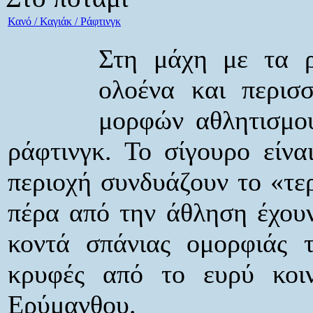
Κανό / Καγιάκ / Ράφτινγκ
Στη μάχη με τα ρ
ολοένα και περισσ
μορφών αθλητισμού,
ράφτινγκ. Το σίγουρο είναι
περιοχή συνδυάζουν το «τε
πέρα από την άθληση έχουν
κοντά σπάνιας ομορφιάς τ
κρυφές από το ευρύ κοι
Ερύμανθου.