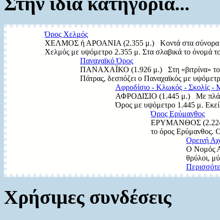
Στην ίδια κατηγορία...
Όρος Χελμός
ΧΕΛΜΟΣ ή ΑΡΟΑΝΙΑ (2.355 μ.) Κοντά στα σύνορα με
Χελμός με υψόμετρο 2.355 μ. Στα σλαβικά το όνομά το
Παναχαϊκό Όρος
ΠΑΝΑΧΑΪΚΟ (1.926 μ.) Στη «βιτρίνα» του Ν
Πάτρας, δεσπόζει ο Παναχαϊκός με υψόμετρ
Αφροδίσιο - Κλωκός - Σκολίς - 
ΑΦΡΟΔΙΣΙΟ (1.445 μ.) Με πλάτη
Όρος με υψόμετρο 1.445 μ. Εκεί
Όρος Ερύμανθος
ΕΡΥΜΑΝΘΟΣ (2.224 μ
το όρος Ερύμανθος. Ο
Ορεινή Αχ
Ο Νομός Α
θρύλοι, μύ
Περισσότε
Χρήσιμες συνδέσεις