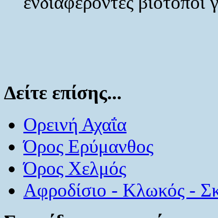
ενδιαφέροντες βιότοποι γ
Δείτε επίσης...
Ορεινή Αχαΐα
Όρος Ερύμανθος
Όρος Χελμός
Αφροδίσιο - Κλωκός - Σκ