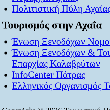
Πολιτιστική Πύλη Αχαΐα
Τουρισμός στην Αχαΐα
Ένωση Ξενοδόχων Νομού
Ένωση Ξενοδόχων & Το
Επαρχίας Καλαβρύτων
InfoCenter Πάτρας
Ελληνικός Οργανισμός Τ