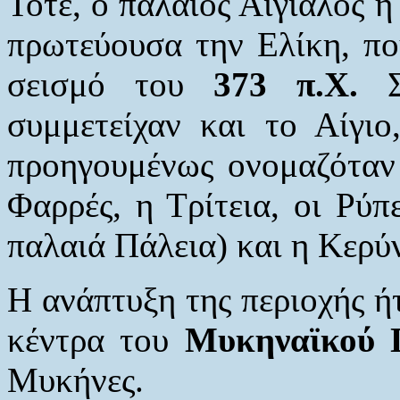
Τότε, ο παλαιός Αιγιαλός ή
πρωτεύουσα την Ελίκη, π
σεισμό του
373 π.Χ.
Στ
συμμετείχαν και το Αίγι
προηγουμένως ονομαζόταν Α
Φαρρές, η Τρίτεια, οι Ρύπ
παλαιά Πάλεια) και η Κερύν
Η ανάπτυξη της περιοχής ήτ
κέντρα του
Μυκηναϊκού 
Μυκήνες.