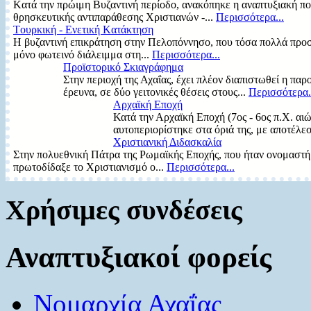
Kατά την πρώιμη Bυζαντινή περίοδο, ανακόπηκε η αναπτυξιακή πορ
θρησκευτικής αντιπαράθεσης Xριστιανών -...
Περισσότερα...
Tουρκική - Eνετική Kατάκτηση
H βυζαντινή επικράτηση στην Πελοπόννησο, που τόσα πολλά προσ
μόνο φωτεινό διάλειμμα στη...
Περισσότερα...
Προϊστορικό Σκιαγράφημα
Στην περιοχή της Αχαΐας, έχει πλέον διαπιστωθεί η π
έρευνα, σε δύο γειτονικές θέσεις στους...
Περισσότερα.
Αρχαϊκή Εποχή
Κατά την Αρχαϊκή Εποχή (7ος - 6ος π.Χ. αιώ
αυτοπεριορίστηκε στα όριά της, με αποτέλεσ
Χριστιανική Διδασκαλία
Στην πολυεθνική Πάτρα της Pωμαϊκής Eποχής, που ήταν ονομαστή γι
πρωτοδίδαξε το Xριστιανισμό ο...
Περισσότερα...
Χρήσιμες συνδέσεις
Αναπτυξιακοί φορείς
Νομαρχία Αχαΐας