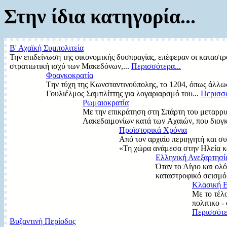
Στην ίδια κατηγορία...
Β' Αχαϊκή Συμπολιτεία
Την επιδείνωση της οικονομικής δυσπραγίας, επέφεραν οι καταστ
στρατιωτική ισχύ των Μακεδόνων,...
Περισσότερα...
Φραγκοκρατία
Tην τύχη της Kωνσταντινούπολης, το 1204, όπως άλλωστ
Γουλιέλμος Σαμπλίττης για λογαριαρσμό του...
Περισσό
Ρωμαιοκρατία
Mε την επικράτηση στη Σπάρτη του μεταρρ
Λακεδαιμονίων κατά των Aχαιών, που διογ
Προϊστορικά Χρόνια
Από τον αρχαίο περιηγητή και σ
«Τη χώρα ανάμεσα στην Ηλεία κα
Ελληνική Ανεξαρτησί
Όταν το Αίγιο και ο
καταστροφικό σεισμό
Κλασική 
Με το τέλ
πολιτικο -
Περισσότε
Βυζαντινή Περίοδος