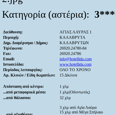
Κατηγορία (αστέρια):
3***
Διεύθυνση:
ΑΓΙΑΣ ΛΑΥΡΑΣ 1
Περιοχή:
ΚΑΛΑΒΡΥΤΑ
Δημ. Διαμέρισμα / Δήμος:
ΚΑΛΑΒΡΥΤΩΝ
Τηλέφωνο:
26920.24780-84
Fax:
26920.24786
Email:
info@hotellida.com
Ιστοσελίδα:
www.hotellida.com
Περίοδος λειτουργίας:
ΟΛΟ ΤΟ ΧΡΟΝΟ
Αρ. Κλινών / Είδη δωματίων:
15 Δίκλινα
Απόσταση από κέντρο:
1 χλμ
...από μεταφορικά μέσα:
1 χλμ(Οδοντωτός)
...από θάλασσα:
32 χλμ
3 χλμ από Αγία Λαύρα
15 χλμ από Μέγα Σπήλαιο
...από αξιοθέατα: