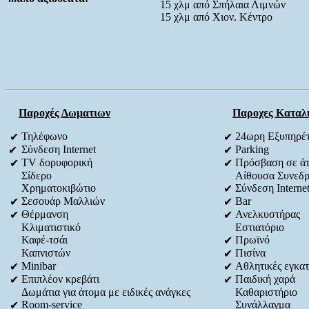
15 χλμ από Σπήλαια Λιμνών
15 χλμ από Χιον. Κέντρο
Παροχές Δωματιων
Παροχες Καταλ
Τηλέφωνο
24ωρη Εξυπηρέ
✔
✔
Σύνδεση Internet
Parking
✔
✔
TV δορυφορική
Πρόσβαση σε άτο
✔
✔
Σίδερο
Αίθουσα Συνεδρ
Χρηματοκιβώτιο
Σύνδεση Interne
✔
Σεσουάρ Μαλλιών
Bar
✔
✔
Θέρμανση
Ανελκυστήρας
✔
✔
Κλιματιστικό
Εστιατόριο
Καφέ-τσάι
Πρωϊνό
✔
Καπνιστών
Πισίνα
✔
Minibar
Αθλητικές εγκατ
✔
✔
Επιπλέον κρεβάτι
Παιδική χαρά
✔
✔
Δωμάτια για άτομα με ειδικές ανάγκες
Καθαριστήριο
Room-service
Συνάλλαγμα
✔