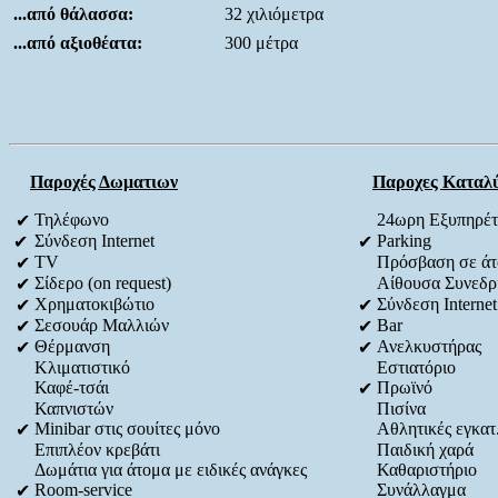
...από θάλασσα:
32 χιλιόμετρα
...από αξιοθέατα:
300 μέτρα
Παροχές Δωματιων
Παροχες Καταλ
Τηλέφωνο
24ωρη Εξυπηρέ
✔
Σύνδεση Internet
Parking
✔
✔
TV
Πρόσβαση σε άτο
✔
Σίδερο (on request)
Αίθουσα Συνεδρ
✔
Χρηματοκιβώτιο
Σύνδεση Internet
✔
✔
Σεσουάρ Μαλλιών
Bar
✔
✔
Θέρμανση
Ανελκυστήρας
✔
✔
Κλιματιστικό
Εστιατόριο
Καφέ-τσάι
Πρωϊνό
✔
Καπνιστών
Πισίνα
Minibar στις σουίτες μόνο
Αθλητικές εγκατ
✔
Επιπλέον κρεβάτι
Παιδική χαρά
Δωμάτια για άτομα με ειδικές ανάγκες
Καθαριστήριο
Room-service
Συνάλλαγμα
✔