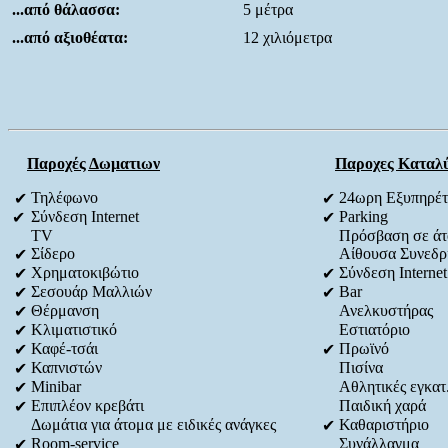
...από θάλασσα:
5 μέτρα
...από αξιοθέατα:
12 χιλιόμετρα
Παροχές Δωματιων
Παροχες Καταλ
Τηλέφωνο
24ωρη Εξυπηρέ
✔
✔
Σύνδεση Internet
Parking
✔
✔
TV
Πρόσβαση σε άτο
Σίδερο
Αίθουσα Συνεδρ
✔
Χρηματοκιβώτιο
Σύνδεση Internet
✔
✔
Σεσουάρ Μαλλιών
Bar
✔
✔
Θέρμανση
Ανελκυστήρας
✔
Κλιματιστικό
Εστιατόριο
✔
Καφέ-τσάι
Πρωϊνό
✔
✔
Καπνιστών
Πισίνα
✔
Minibar
Αθλητικές εγκατ
✔
Επιπλέον κρεβάτι
Παιδική χαρά
✔
Δωμάτια για άτομα με ειδικές ανάγκες
Καθαριστήριο
✔
Room-service
Συνάλλαγμα
✔