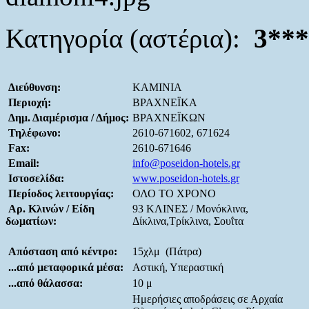
Κατηγορία (αστέρια):
3***
Διεύθυνση:
ΚΑΜΙΝΙΑ
Περιοχή:
ΒΡΑΧΝΕΪΚΑ
Δημ. Διαμέρισμα / Δήμος:
ΒΡΑΧΝΕΪΚΩΝ
Τηλέφωνο:
2610-671602, 671624
Fax:
2610-671646
Email:
info@poseidon-hotels.gr
Ιστοσελίδα:
www.poseidon-hotels.gr
Περίοδος λειτουργίας:
ΟΛΟ ΤΟ ΧΡΟΝΟ
Αρ. Κλινών / Είδη
93 ΚΛΙΝΕΣ / Μονόκλινα,
δωματίων:
Δίκλινα,Τρίκλινα, Σουΐτα
Απόσταση από κέντρο:
15χλμ (Πάτρα)
...από μεταφορικά μέσα:
Αστική, Υπεραστική
...από θάλασσα:
10 μ
Ημερήσιες αποδράσεις σε Αρχαία