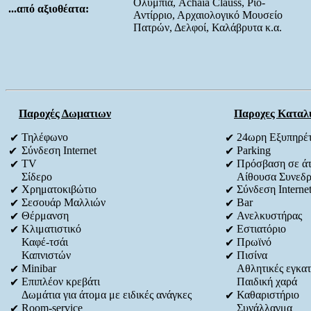
Ολυμπία, Achaia Clauss, Ρίο-
...από αξιοθέατα:
Αντίρριο, Αρχαιολογικό Μουσείο
Πατρών, Δελφοί, Καλάβρυτα κ.α.
Παροχές Δωματιων
Παροχες Καταλ
Τηλέφωνο
24ωρη Εξυπηρέ
✔
✔
Σύνδεση Internet
Parking
✔
✔
TV
Πρόσβαση σε άτο
✔
✔
Σίδερο
Αίθουσα Συνεδρ
Χρηματοκιβώτιο
Σύνδεση Interne
✔
✔
Σεσουάρ Μαλλιών
Bar
✔
✔
Θέρμανση
Ανελκυστήρας
✔
✔
Κλιματιστικό
Εστιατόριο
✔
✔
Καφέ-τσάι
Πρωϊνό
✔
Καπνιστών
Πισίνα
✔
Minibar
Αθλητικές εγκατ
✔
Επιπλέον κρεβάτι
Παιδική χαρά
✔
Δωμάτια για άτομα με ειδικές ανάγκες
Καθαριστήριο
✔
Room-service
Συνάλλαγμα
✔