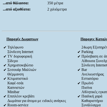
...από θάλασσα:
350 μέτρα
...από αξιοθέατα:
2 χιλιόμετρα
Παροχές Δωματιων
Παροχες Καταλ
Τηλέφωνο
24ωρη Εξυπηρέ
✔
Σύνδεση Internet
Parking
✔
TV δορυφορική
Πρόσβαση σε άτο
✔
✔
Σίδερο
Αίθουσα Συνεδρ
Χρηματοκιβώτιο
Σύνδεση Interne
✔
Σεσουάρ Μαλλιών
Bar
✔
✔
Θέρμανση
Ανελκυστήρας
Κλιματιστικό
Εστιατόριο
✔
Καφέ-τσάι
Πρωϊνό
✔
Καπνιστών
Πισίνα
Minibar
Αθλητικές εγκατ
Επιπλέον κρεβάτι
Παιδική χαρά
✔
✔
Δωμάτια για άτομα με ειδικές ανάγκες
Καθαριστήριο
Room-service
Συνάλλαγμα
✔