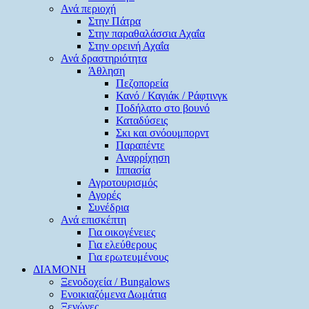
Ανά περιοχή
Στην Πάτρα
Στην παραθαλάσσια Αχαΐα
Στην ορεινή Αχαΐα
Ανά δραστηριότητα
Άθληση
Πεζοπορεία
Κανό / Καγιάκ / Ράφτινγκ
Ποδήλατο στο βουνό
Καταδύσεις
Σκι και σνόουμπορντ
Παραπέντε
Αναρρίχηση
Ιππασία
Αγροτουρισμός
Αγορές
Συνέδρια
Ανά επισκέπτη
Για οικογένειες
Για ελεύθερους
Για ερωτευμένους
ΔΙΑΜΟΝΗ
Ξενοδοχεία / Bungalows
Ενοικιαζόμενα Δωμάτια
Ξενώνες