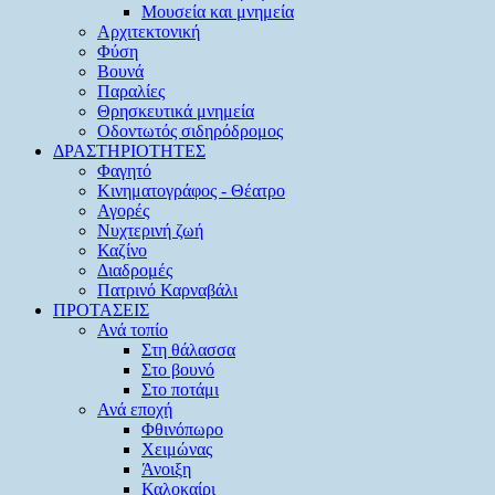
Μουσεία και μνημεία
Αρχιτεκτονική
Φύση
Βουνά
Παραλίες
Θρησκευτικά μνημεία
Οδοντωτός σιδηρόδρομος
ΔΡΑΣΤΗΡΙΟΤΗΤΕΣ
Φαγητό
Κινηματογράφος - Θέατρο
Αγορές
Νυχτερινή ζωή
Καζίνο
Διαδρομές
Πατρινό Καρναβάλι
ΠΡΟΤΑΣΕΙΣ
Ανά τοπίο
Στη θάλασσα
Στο βουνό
Στο ποτάμι
Ανά εποχή
Φθινόπωρο
Χειμώνας
Άνοιξη
Καλοκαίρι