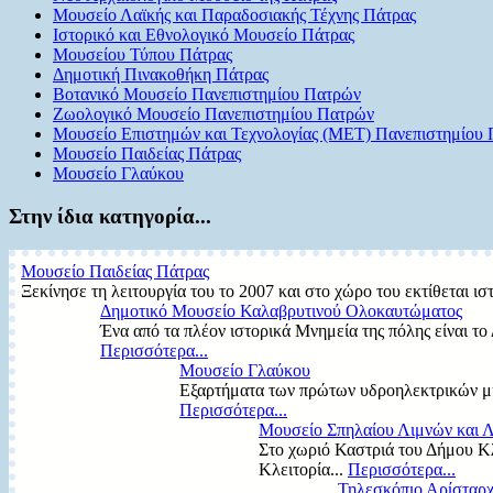
Μουσείο Λαϊκής και Παραδοσιακής Τέχνης Πάτρας
Ιστορικό και Εθνολογικό Μουσείο Πάτρας
Μουσείου Τύπου Πάτρας
Δημοτική Πινακοθήκη Πάτρας
Βοτανικό Μουσείο Πανεπιστημίου Πατρών
Ζωολογικό Μουσείο Πανεπιστημίου Πατρών
Μουσείο Επιστημών και Τεχνολογίας (MET) Πανεπιστημίου
Μουσείο Παιδείας Πάτρας
Μουσείο Γλαύκου
Στην ίδια κατηγορία...
Μουσείο Παιδείας Πάτρας
Ξεκίνησε τη λειτουργία του το 2007 και στο χώρο του εκτίθεται ι
Δημοτικό Μουσείο Καλαβρυτινού Ολοκαυτώματος
Ένα από τα πλέον ιστορικά Μνημεία της πόλης είναι τ
Περισσότερα...
Μουσείο Γλαύκου
Εξαρτήματα των πρώτων υδροηλεκτρικών μηχ
Περισσότερα...
Μουσείο Σπηλαίου Λιμνών και 
Στο χωριό Καστριά του Δήμου Κλ
Κλειτορία...
Περισσότερα...
Τηλεσκόπιο Αρίσταρ