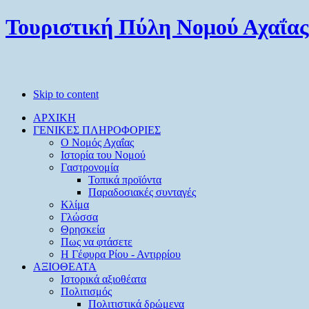
Τουριστική Πύλη Νομού Αχαΐας
Skip to content
ΑΡΧΙΚΗ
ΓΕΝΙΚΕΣ ΠΛΗΡΟΦΟΡΙΕΣ
O Νομός Αχαΐας
Ιστορία του Νομού
Γαστρονομία
Τοπικά προϊόντα
Παραδοσιακές συνταγές
Κλίμα
Γλώσσα
Θρησκεία
Πως να φτάσετε
Η Γέφυρα Ρίου - Αντιρρίου
ΑΞΙΟΘΕΑΤΑ
Ιστορικά αξιοθέατα
Πολιτισμός
Πολιτιστικά δρώμενα