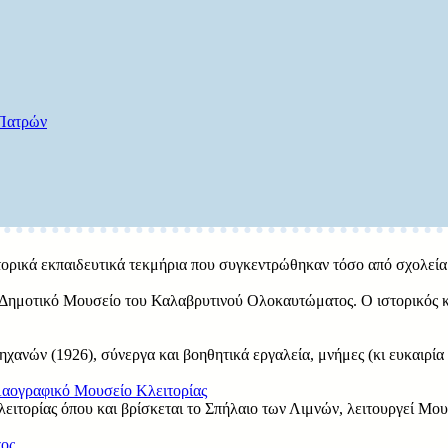
 Πατρών
στορικά εκπαιδευτικά τεκμήρια που συγκεντρώθηκαν τόσο από σχολεία 
ο Δημοτικό Μουσείο του Καλαβρυτινού Ολοκαυτώματος. Ο ιστορικός κα
ανών (1926), σύνεργα και βοηθητικά εργαλεία, μνήμες (κι ευκαιρία 
Λαογραφικό Μουσείο Κλειτορίας
ειτορίας όπου και βρίσκεται το Σπήλαιο των Λιμνών, λειτουργεί Μο
χος