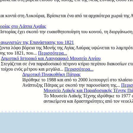
και κοντά στη Λυκούρια, Βρίσκεται ένα από τα αρχαιότερα χωριά της
ορίας στο Λάππα Αχαΐας
στορίας έχει σκοπό την ευαισθητοποίηση του κοινού, τη διοργάνωσ
αγωνιστών της Επανάστασης του 1821
ζοντα λόφο βόρεια της Μονής της Αγίας Λαύρας υψώνεται το λαμπρότ
ης του 1821, που...
Περισσότερα...
Δημοτικό Ιστορικό και Λαογραφικό Μουσείο Αιγίου
Στεγάζεται σε ένα παραδοσιακό πέτρινο κτίριο περίπου διακοσίων ετ
τοίχου ενός μέτρου και μεγάλα...
Περισσότερα...
Δημοτική Πινακοθήκη Πάτρας
Ιδρύθηκε το 1988 και από το 2000 λειτουργεί στο πλαίσι
Ανάπτυξης Πάτρας με σκοπό την παρουσίαση της...
Περισ
Μουσείο Λαϊκής και Παραδοσιακής Τέχνης Πά
Το Μουσείο Λαϊκής Τέχνης ιδρύθηκε το 1977 
αντικείμενα και δραστηριότητες από τον νεοελ