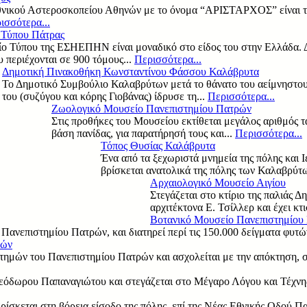
θνικού Αστεροσκοπείου Αθηνών με το όνομα “ΑΡΙΣΤΑΡΧΟΣ” είναι το
ισσότερα...
 Τύπου Πάτρας
ο Τύπου της ΕΣΗΕΠΗΝ είναι μοναδικό στο είδος του στην Ελλάδα. Δ
υ περιέχονται σε 900 τόμους...
Περισσότερα...
Δημοτική Πινακοθήκη Κωνσταντίνου Φάσσου Καλάβρυτα
Το Δημοτικό Συμβούλιο Καλαβρύτων μετά το θάνατο του αείμνηστου
του (συζύγου και κόρης Γιοβάνας) ίδρυσε τη...
Περισσότερα...
Ζωολογικό Μουσείο Πανεπιστημίου Πατρών
Στις προθήκες του Μουσείου εκτίθεται μεγάλος αριθμός 
βάση πανίδας, για παρατήρησή τους και...
Περισσότερα...
Τόπος Θυσίας Καλάβρυτα
Ένα από τα ξεχωριστά μνημεία της πόλης και 
βρίσκεται ανατολικά της πόλης των Καλαβρύτω
Αρχαιολογικό Μουσείο Αιγίου
Στεγάζεται στο κτίριο της παλιάς 
αρχιτέκτονα Ε. Τσίλλερ και έχει κτι
Βοτανικό Μουσείο Πανεπιστημίου
Πανεπιστημίου Πατρών, και διατηρεί περί τις 150.000 δείγματα φυτώ
ρών
ημών του Πανεπιστημίου Πατρών και ασχολείται με την απόκτηση, σ
εόδωρου Παπαναγιώτου και στεγάζεται στο Μέγαρο Λόγου και Τέχνης
ίσκεται στη βόρεια είσοδο της πόλης, επί της Νέας Εθνικής Οδού Πα