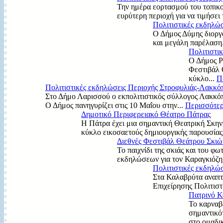
Την ημέρα εορτασμού του τοπικο
ευρύτερη περιοχή για να τιμήσει
Πολιτιστικές εκδηλώ
Ο Δήμος Δύμης διοργ
και μεγάλη παρέλαση
Πολιτιστι
Ο Δήμος Ρ
Φεστιβάλ 
κύκλο...
Π
Πολιτιστικές εκδηλώσεις Περιοχής Στροφυλιάς-Λακκό
Στο Δήμο Λαρισσού ο εκπολιτιστικός σύλλογος Λακκόπ
Ο Δήμος πανηγυρίζει στις 10 Μαΐου στην...
Περισσότερ
Δημοτικό Περιφερειακό Θέατρο Πάτρας
Η Πάτρα έχει μια σημαντική Θεατρική Σκην
κύκλο εικοσαετούς δημιουργικής παρουσίας
Διεθνές Φεστιβάλ Θεάτρου Σκιώ
Το παιχνίδι της σκιάς και του φω
εκδηλώσεων για τον Καραγκιόζη 
Πολιτιστικές εκδηλώ
Στα Καλαβρύτα αναπτ
Επιχείρησης Πολιτισ
Πατρινό Κ
Το καρναβ
σημαντικό
στο ομαδικ