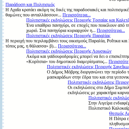
Παράδοση και Πολιτισμός
Η Αχαΐα κρατάει ακόμη τις δικές της παραδοσιακές και πολιτισμικ
θαμώνες που ανταλλάσσουν...
Περισσότερα...
Πολιτιστικές εκδηλώσεις Περιοχής Τριταίας και Καλετ
Ένα υπαίθριο πανηγύρι, σε εποχές που ποικίλουν από τη
χωριό. Στα πανηγύρια κυριαρχούν η...
Περισσότερα...
Πολιτιστικές εκδηλώσεις Περιοχής Παραλίας
Η περιοχή που περιλαμβάνει τους οικισμούς Παραλία, Ροΐτικα και Μ
τόπος μας, η θάλασσα» β)...
Περισσότερα...
Πολιτιστικές εκδηλώσεις Περιοχής Λουσικών
Ακόμα και γαϊδουροδρομίες μπορεί να δει ο επισκέπτη
«Κορίτσια» του δημοτικού διαμερίσματος...
Περισσότερ
Πολιτιστικές εκδηλώσεις Περιοχής Σαγεΐκω
Ο Δήμος Μόβρης διοργανώνει την περίοδο τ
μασκαράδων στην έδρα του και στα γειτονικ
Πολιτιστικές εκδηλώσεις Περιο
Οι εκδηλώσεις στο Δήμο Συμπολι
εκδηλώσεις με χαρακτήρα καρναβ
Πολιτιστικές εκδηλώσ
Στην Αιγείρα ενδιαφέ
Πολιτιστικό Καλοκαίρ
Θεσμός Αρ
Η Πάτρα εί
πληθυσμού 
Περισσότε