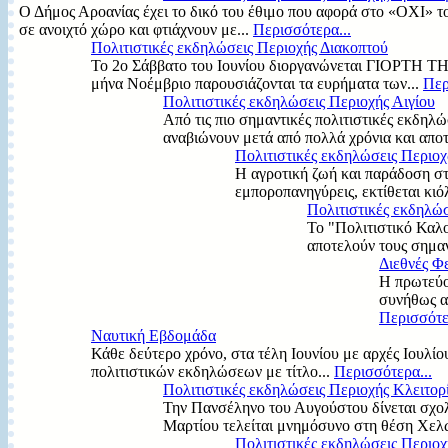
Ο Δήμος Αροανίας έχει το δικό του έθιμο που αφορά στο «ΟΧΙ» τ
σε ανοιχτό χώρο και φτιάχνουν με...
Περισσότερα...
Πολιτιστικές εκδηλώσεις Περιοχής Διακοπτού
Το 2ο Σάββατο του Ιουνίου διοργανώνεται ΓΙΟΡΤΗ ΤΗ
μήνα Νοέμβριο παρουσιάζονται τα ευρήματα των...
Περ
Πολιτιστικές εκδηλώσεις Περιοχής Αιγίου
Από τις πιο σημαντικές πολιτιστικές εκδηλώ
αναβιώνουν μετά από πολλά χρόνια και αποτ
Πολιτιστικές εκδηλώσεις Περιο
Η αγροτική ζωή και παράδοση στη
εμποροπανηγύρεις, εκτίθεται κιόλ
Πολιτιστικές εκδηλώ
Το "Πολιτιστικό Καλο
αποτελούν τους σημα
Διεθνές Φ
Η πρωτεύου
συνήθως απ
Περισσότε
Ναυτική Εβδομάδα
Κάθε δεύτερο χρόνο, στα τέλη Ιουνίου με αρχές Ιουλίου
πολιτιστικών εκδηλώσεων με τίτλο...
Περισσότερα...
Πολιτιστικές εκδηλώσεις Περιοχής Κλειτορ
Την Πανσέληνο του Αυγούστου δίνεται σχολ
Μαρτίου τελείται μνημόσυνο στη θέση Χελ
Πολιτιστικές εκδηλώσεις Περιοχ