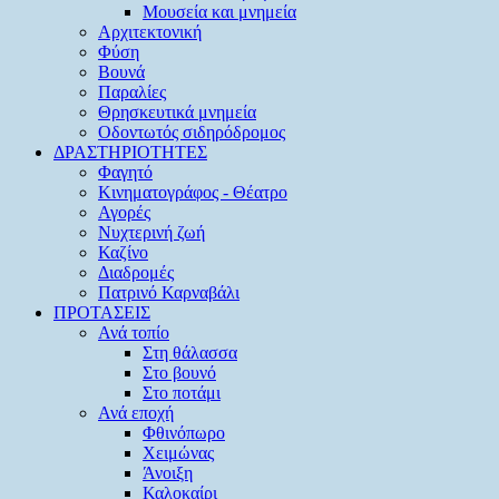
Μουσεία και μνημεία
Αρχιτεκτονική
Φύση
Βουνά
Παραλίες
Θρησκευτικά μνημεία
Οδοντωτός σιδηρόδρομος
ΔΡΑΣΤΗΡΙΟΤΗΤΕΣ
Φαγητό
Κινηματογράφος - Θέατρο
Αγορές
Νυχτερινή ζωή
Καζίνο
Διαδρομές
Πατρινό Καρναβάλι
ΠΡΟΤΑΣΕΙΣ
Ανά τοπίο
Στη θάλασσα
Στο βουνό
Στο ποτάμι
Ανά εποχή
Φθινόπωρο
Χειμώνας
Άνοιξη
Καλοκαίρι