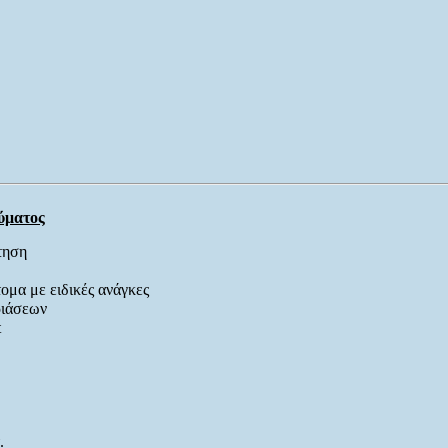
ύματος
τηση
μα με ειδικές ανάγκες
ιάσεων
t
.