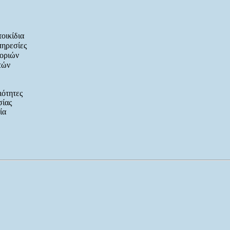
οικίδια
πηρεσίες
οριών
τών
ιότητες
ίας
ία