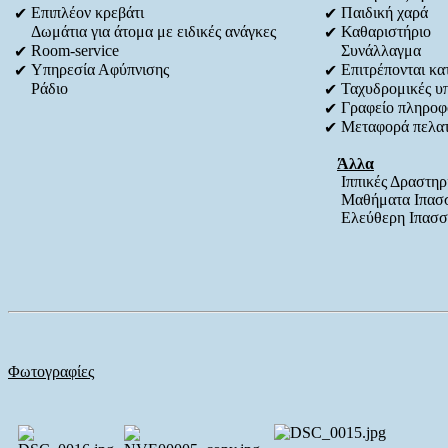
Επιπλέον κρεβάτι
Παιδική χαρά
✔
✔
Δωμάτια για άτομα με ειδικές ανάγκες
Καθαριστήριο
✔
Room-service
Συνάλλαγμα
✔
Υπηρεσία Αφύπνισης
Επιτρέπονται κατ
✔
✔
Ράδιο
Ταχυδρομικές υ
✔
Γραφείο πληροφ
✔
Μεταφορά πελα
✔
Άλλα
Ιππικές Δραστηρ
Μαθήματα Ιπασσ
Ελεύθερη Ιπασσ
Φωτογραφίες