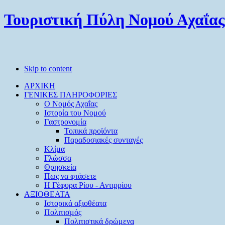
Τουριστική Πύλη Νομού Αχαΐας
Skip to content
ΑΡΧΙΚΗ
ΓΕΝΙΚΕΣ ΠΛΗΡΟΦΟΡΙΕΣ
O Νομός Αχαΐας
Ιστορία του Νομού
Γαστρονομία
Τοπικά προϊόντα
Παραδοσιακές συνταγές
Κλίμα
Γλώσσα
Θρησκεία
Πως να φτάσετε
Η Γέφυρα Ρίου - Αντιρρίου
ΑΞΙΟΘΕΑΤΑ
Ιστορικά αξιοθέατα
Πολιτισμός
Πολιτιστικά δρώμενα