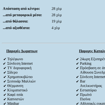
Απόσταση από κέντρο:
28 χλμ
...από μεταφορικά μέσα:
28 χλμ
...από θάλασσα:
19 χλμ
...από αξιοθέατα:
4 χλμ
Παροχές Δωματιων
Παροχες Καταλ
Τηλέφωνο
24ωρη Εξυπηρέ
✔
✔
Σύνδεση Internet
Parking
✔
✔
TV δορυφορική
Πρόσβαση σε άτο
✔
✔
Σίδερο
Αίθουσα Συνεδρ
✔
Χρηματοκιβώτιο
Σύνδεση Interne
✔
✔
Σεσουάρ Μαλλιών
Bar
✔
✔
Θέρμανση
Ανελκυστήρας
✔
Κλιματιστικό
Εστιατόριο
✔
✔
Καφέ-τσάι
Πρωϊνό
✔
✔
Καπνιστών
Πισίνα
✔
Minibar
Αθλητικές εγκατ
✔
✔