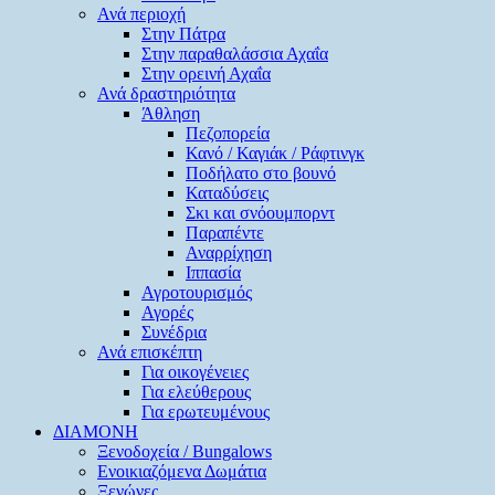
Ανά περιοχή
Στην Πάτρα
Στην παραθαλάσσια Αχαΐα
Στην ορεινή Αχαΐα
Ανά δραστηριότητα
Άθληση
Πεζοπορεία
Κανό / Καγιάκ / Ράφτινγκ
Ποδήλατο στο βουνό
Καταδύσεις
Σκι και σνόουμπορντ
Παραπέντε
Αναρρίχηση
Ιππασία
Αγροτουρισμός
Αγορές
Συνέδρια
Ανά επισκέπτη
Για οικογένειες
Για ελεύθερους
Για ερωτευμένους
ΔΙΑΜΟΝΗ
Ξενοδοχεία / Bungalows
Ενοικιαζόμενα Δωμάτια
Ξενώνες