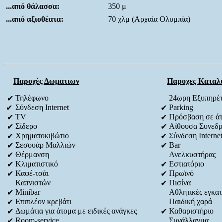
...από θάλασσα:
350 μ
...από αξιοθέατα:
70 χλμ (Αρχαία Ολυμπία)
Παροχές Δωματιων
Παροχες Καταλ
Τηλέφωνο
24ωρη Εξυπηρέ
✔
Σύνδεση Internet
Parking
✔
✔
TV
Πρόσβαση σε άτο
✔
✔
Σίδερο
Αίθουσα Συνεδρ
✔
✔
Χρηματοκιβώτιο
Σύνδεση Interne
✔
✔
Σεσουάρ Μαλλιών
Bar
✔
✔
Θέρμανση
Ανελκυστήρας
✔
Κλιματιστικό
Εστιατόριο
✔
✔
Καφέ-τσάι
Πρωϊνό
✔
✔
Καπνιστών
Πισίνα
✔
Minibar
Αθλητικές εγκατ
✔
Επιπλέον κρεβάτι
Παιδική χαρά
✔
Δωμάτια για άτομα με ειδικές ανάγκες
Καθαριστήριο
✔
✔
Room-service
Συνάλλαγμα
✔