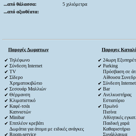
...από θάλασσα:
5 χιλιόμετρα
...από αξιοθέατα:
Παροχές Δωματιων
Παροχες Καταλ
Τηλέφωνο
24ωρη Εξυπηρέ
✔
✔
Σύνδεση Internet
Parking
✔
✔
TV
Πρόσβαση σε άτο
✔
Σίδερο
Αίθουσα Συνεδρ
✔
Χρηματοκιβώτιο
Σύνδεση Internet
✔
Σεσουάρ Μαλλιών
Bar
✔
✔
Θέρμανση
Ανελκυστήρας
✔
✔
Κλιματιστικό
Εστιατόριο
✔
Καφέ-τσάι
Πρωϊνό
✔
✔
Καπνιστών
Πισίνα
Minibar
Αθλητικές εγκατ
✔
Επιπλέον κρεβάτι
Παιδική χαρά
✔
Δωμάτια για άτομα με ειδικές ανάγκες
Καθαριστήριο
Room-service
Συνάλλαγμα
✔