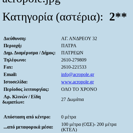
Κατηγορία (αστέρια):
2**
Διεύθυνση:
ΑΓ. ΑΝΔΡΕΟΥ 32
Περιοχή:
ΠΑΤΡΑ
Δημ. Διαμέρισμα / Δήμος:
ΠΑΤΡΕΩΝ
Τηλέφωνο:
2610-279809
Fax:
2610-221533
Email:
info@acropole.gr
Ιστοσελίδα:
www.acropole.gr
Περίοδος λειτουργίας:
ΟΛΟ ΤΟ ΧΡΟΝΟ
Αρ. Κλινών / Είδη
27 Δωμάτια
δωματίων:
Απόσταση από κέντρο:
0 μέτρα
100 μέτρα (ΟΣΕ)- 200 μέτρα
...από μεταφορικά μέσα:
(ΚΤΕΛ)