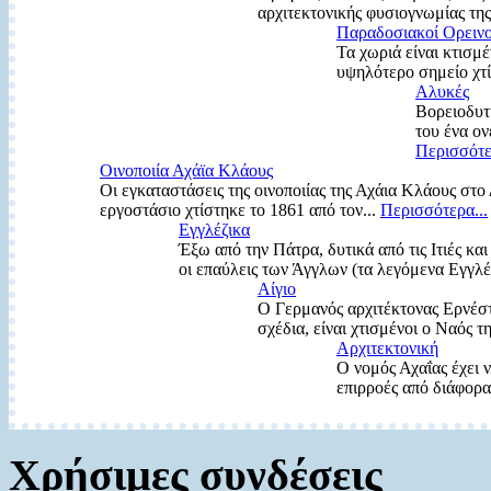
αρχιτεκτονικής φυσιογνωμίας της
Παραδοσιακοί Ορεινο
Τα χωριά είναι κτισμ
υψηλότερο σημείο χτί
Αλυκές
Βορειοδυτι
του ένα ον
Περισσότε
Οινοποιία Αχάϊα Κλάους
Οι εγκαταστάσεις της οινοποιίας της Αχάια Κλάους στ
εργοστάσιο χτίστηκε το 1861 από τον...
Περισσότερα...
Εγγλέζικα
Έξω από την Πάτρα, δυτικά από τις Ιτιές κ
οι επαύλεις των Άγγλων (τα λεγόμενα Εγγλέζ
Αίγιο
Ο Γερμανός αρχιτέκτονας Ερνέστο
σχέδια, είναι χτισμένοι ο Ναός τ
Αρχιτεκτονική
Ο νομός Αχαΐας έχει ν
επιρροές από διάφορα
Χρήσιμες συνδέσεις