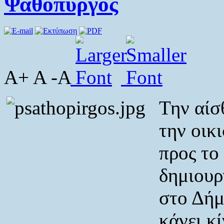
Ψαθόπυργος
A+ A -A
Την αίσ
την οικ
προς το
δημιουρ
στο Δήμ
κάνει κ