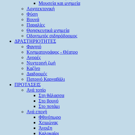
Μουσεία και μνημεία
Αρχιτεκτονική
Φύση
Βουνά
Παραλίες
Θρησκευτικά μνημεία
Οδοντωτός σιδηρόδρομος
ΔΡΑΣΤΗΡΙΟΤΗΤΕΣ
Φαγητό
Κινηματογράφος - Θέατρο
Αγορές
Νυχτερινή ζωή
Καζίνο
Διαδρομές
Πατρινό Καρναβάλι
ΠΡΟΤΑΣΕΙΣ
Ανά τοπίο
Στη θάλασσα
Στο βουνό
Στο ποτάμι
Ανά εποχή
Φθινόπωρο
Χειμώνας
Άνοιξη
Καλοκαίρι