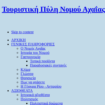
Τουριστική Πύλη Νομού Αχαΐας
Skip to content
ΑΡΧΙΚΗ
ΓΕΝΙΚΕΣ ΠΛΗΡΟΦΟΡΙΕΣ
O Νομός Αχαΐας
Ιστορία του Νομού
Γαστρονομία
Τοπικά προϊόντα
Παραδοσιακές συνταγές
Κλίμα
Γλώσσα
Θρησκεία
Πως να φτάσετε
Η Γέφυρα Ρίου - Αντιρρίου
ΑΞΙΟΘΕΑΤΑ
Ιστορικά αξιοθέατα
Πολιτισμός
Πολιτιστικά δρώμενα