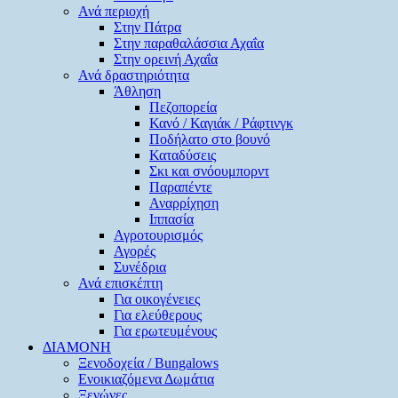
Ανά περιοχή
Στην Πάτρα
Στην παραθαλάσσια Αχαΐα
Στην ορεινή Αχαΐα
Ανά δραστηριότητα
Άθληση
Πεζοπορεία
Κανό / Καγιάκ / Ράφτινγκ
Ποδήλατο στο βουνό
Καταδύσεις
Σκι και σνόουμπορντ
Παραπέντε
Αναρρίχηση
Ιππασία
Αγροτουρισμός
Αγορές
Συνέδρια
Ανά επισκέπτη
Για οικογένειες
Για ελεύθερους
Για ερωτευμένους
ΔΙΑΜΟΝΗ
Ξενοδοχεία / Bungalows
Ενοικιαζόμενα Δωμάτια
Ξενώνες