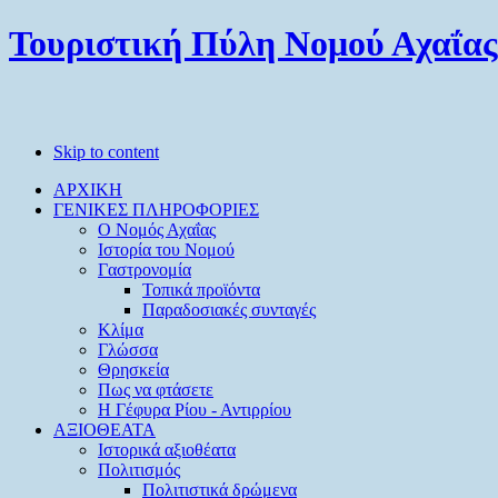
Τουριστική Πύλη Νομού Αχαΐας
Skip to content
ΑΡΧΙΚΗ
ΓΕΝΙΚΕΣ ΠΛΗΡΟΦΟΡΙΕΣ
O Νομός Αχαΐας
Ιστορία του Νομού
Γαστρονομία
Τοπικά προϊόντα
Παραδοσιακές συνταγές
Κλίμα
Γλώσσα
Θρησκεία
Πως να φτάσετε
Η Γέφυρα Ρίου - Αντιρρίου
ΑΞΙΟΘΕΑΤΑ
Ιστορικά αξιοθέατα
Πολιτισμός
Πολιτιστικά δρώμενα