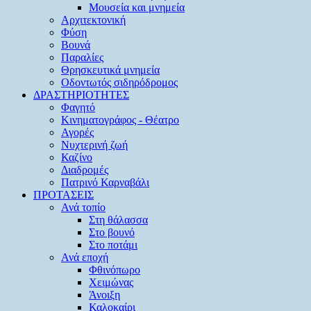
Μουσεία και μνημεία
Αρχιτεκτονική
Φύση
Βουνά
Παραλίες
Θρησκευτικά μνημεία
Οδοντωτός σιδηρόδρομος
ΔΡΑΣΤΗΡΙΟΤΗΤΕΣ
Φαγητό
Κινηματογράφος - Θέατρο
Αγορές
Νυχτερινή ζωή
Καζίνο
Διαδρομές
Πατρινό Καρναβάλι
ΠΡΟΤΑΣΕΙΣ
Ανά τοπίο
Στη θάλασσα
Στο βουνό
Στο ποτάμι
Ανά εποχή
Φθινόπωρο
Χειμώνας
Άνοιξη
Καλοκαίρι