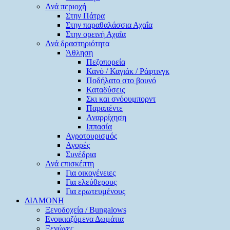
Ανά περιοχή
Στην Πάτρα
Στην παραθαλάσσια Αχαΐα
Στην ορεινή Αχαΐα
Ανά δραστηριότητα
Άθληση
Πεζοπορεία
Κανό / Καγιάκ / Ράφτινγκ
Ποδήλατο στο βουνό
Καταδύσεις
Σκι και σνόουμπορντ
Παραπέντε
Αναρρίχηση
Ιππασία
Αγροτουρισμός
Αγορές
Συνέδρια
Ανά επισκέπτη
Για οικογένειες
Για ελεύθερους
Για ερωτευμένους
ΔΙΑΜΟΝΗ
Ξενοδοχεία / Bungalows
Ενοικιαζόμενα Δωμάτια
Ξενώνες