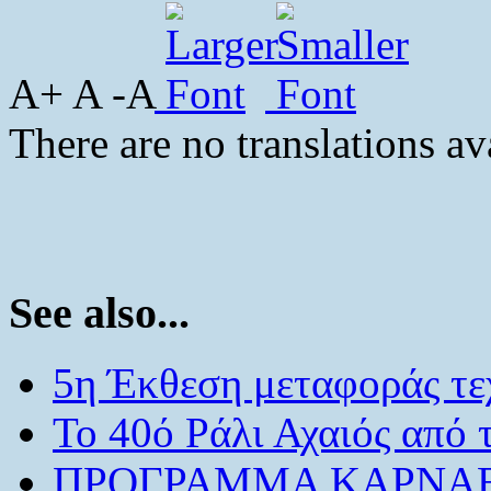
A+ A -A
There are no translations av
See also...
5η Έκθεση μεταφοράς τε
Το 40ό Ράλι Αχαιός από
ΠΡΟΓΡΑΜΜΑ ΚΑΡΝΑΒ