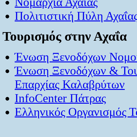
Νομαρχία Αχαΐας
Πολιτιστική Πύλη Αχαΐα
Τουρισμός στην Αχαΐα
Ένωση Ξενοδόχων Νομού
Ένωση Ξενοδόχων & Το
Επαρχίας Καλαβρύτων
InfoCenter Πάτρας
Ελληνικός Οργανισμός Τ