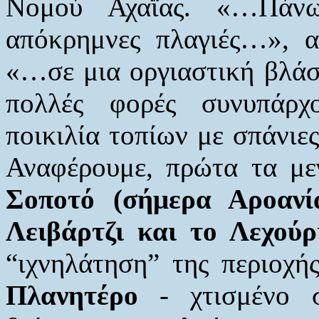
Νομού Αχαΐας. «…Πάν
απόκρημνες πλαγιές…», α
«…σε μια οργιαστική βλάσ
πολλές φορές συνυπάρχ
ποικιλία τοπίων με σπάνιες
Αναφέρουμε, πρώτα τα με
Σοποτό (σήμερα Αροανί
Λειβάρτζι και το Λεχού
“ιχνηλάτηση” της περιοχή
Πλανητέρο
- χτισμένο