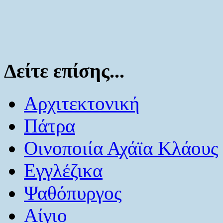
Δείτε επίσης...
Αρχιτεκτονική
Πάτρα
Οινοποιία Αχάϊα Κλάους
Εγγλέζικα
Ψαθόπυργος
Αίγιο