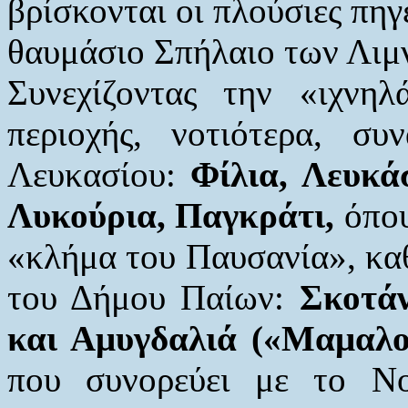
βρίσκονται οι πλούσιες πηγ
θαυμάσιο Σπήλαιο των Λι
Συνεχίζοντας την «ιχνη
περιοχής, νοτιότερα, σ
Λευκασίου:
Φίλια, Λευκά
Λυκούρια, Παγκράτι,
όπου
«κλήμα του Παυσανία», καθ
του Δήμου Παίων:
Σκοτά
και Αμυγδαλιά («Μαμαλ
που συνορεύει με το Νο