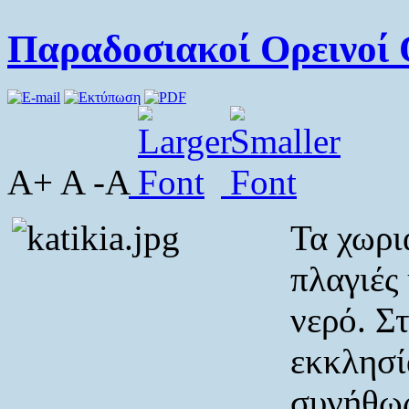
Παραδοσιακοί Ορεινοί 
A+ A -A
Τα χωρι
πλαγιές
νερό. Σ
εκκλησί
συνήθως