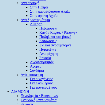
Ανά περιοχή
Στην Πάτρα
Στην παραθαλάσσια Αχαΐα
Στην ορεινή Αχαΐα
Ανά δραστηριότητα
Άθληση
Πεζοπορεία
Κανό / Καγιάκ / Ράφτινγκ
Ποδήλατο στο βουνό
Καταδύσεις
Σκι και σνόουμπορντ
Παραπέντε
Αναρρίχηση
Ιππασία
Αγροτουρισμός
Αγορές
Συνέδρια
Ανά επισκέπτη
Για οικογένειες
Για ελεύθερους
Για ερωτευμένους
ΔΙΑΜΟΝΗ
Ξενοδοχεία / Bungalows
Ενοικιαζόμενα Δωμάτια
Ξενώνες