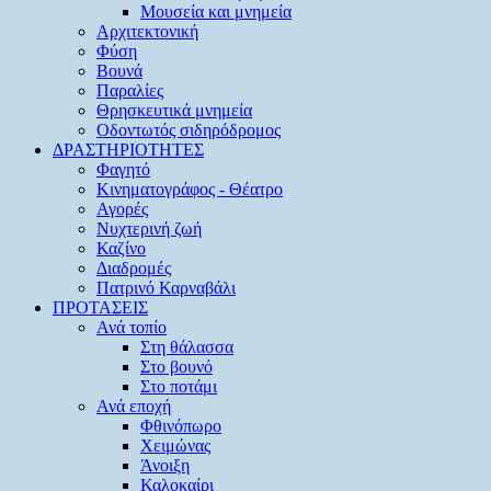
Μουσεία και μνημεία
Αρχιτεκτονική
Φύση
Βουνά
Παραλίες
Θρησκευτικά μνημεία
Οδοντωτός σιδηρόδρομος
ΔΡΑΣΤΗΡΙΟΤΗΤΕΣ
Φαγητό
Κινηματογράφος - Θέατρο
Αγορές
Νυχτερινή ζωή
Καζίνο
Διαδρομές
Πατρινό Καρναβάλι
ΠΡΟΤΑΣΕΙΣ
Ανά τοπίο
Στη θάλασσα
Στο βουνό
Στο ποτάμι
Ανά εποχή
Φθινόπωρο
Χειμώνας
Άνοιξη
Καλοκαίρι