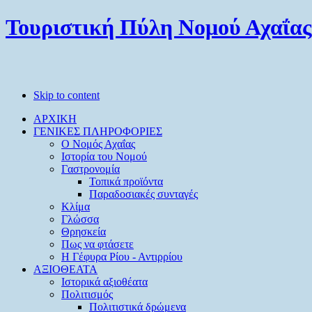
Τουριστική Πύλη Νομού Αχαΐας
Skip to content
ΑΡΧΙΚΗ
ΓΕΝΙΚΕΣ ΠΛΗΡΟΦΟΡΙΕΣ
O Νομός Αχαΐας
Ιστορία του Νομού
Γαστρονομία
Τοπικά προϊόντα
Παραδοσιακές συνταγές
Κλίμα
Γλώσσα
Θρησκεία
Πως να φτάσετε
Η Γέφυρα Ρίου - Αντιρρίου
ΑΞΙΟΘΕΑΤΑ
Ιστορικά αξιοθέατα
Πολιτισμός
Πολιτιστικά δρώμενα